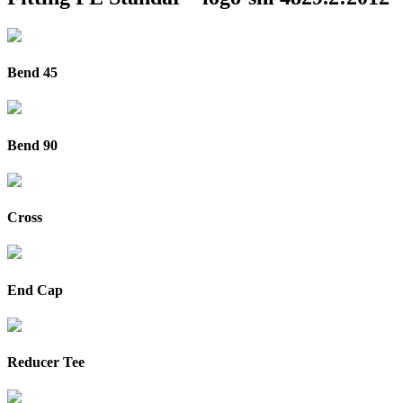
Bend 45
Bend 90
Cross
End Cap
Reducer Tee